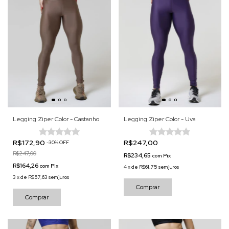
Legging Ziper Color - Castanho
Legging Ziper Color - Uva
R$172,90
R$247,00
-
30
%
OFF
R$247,00
R$234,65
com
Pix
R$164,26
com
Pix
4
x
de
R$61,75
sem juros
3
x
de
R$57,63
sem juros
Comprar
Comprar