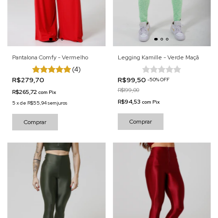
Pantalona Comfy - Vermelho
Legging Kamille - Verde Maçã
(4)
R$279,70
R$99,50
-
50
%
OFF
R$199,00
R$265,72
com
Pix
R$94,53
com
Pix
5
x
de
R$55,94
sem juros
Comprar
Comprar