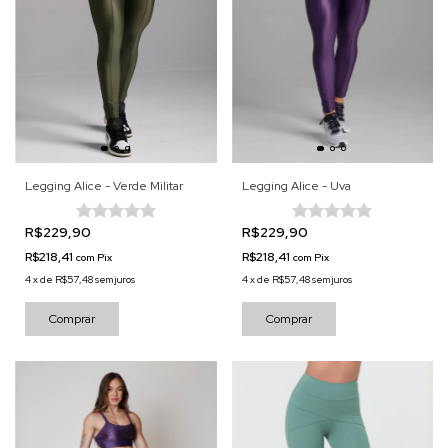
Legging Alice - Verde Militar
Legging Alice - Uva
R$229,90
R$229,90
R$218,41
R$218,41
com
Pix
com
Pix
4
x
de
R$57,48
sem juros
4
x
de
R$57,48
sem juros
Comprar
Comprar