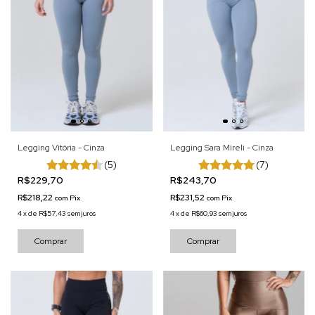
Legging Vitória - Cinza
Legging Sara Mireli - Cinza
(5)
(7)
R$229,70
R$243,70
R$218,22
R$231,52
com
Pix
com
Pix
4
x
de
R$57,43
sem juros
4
x
de
R$60,93
sem juros
Comprar
Comprar