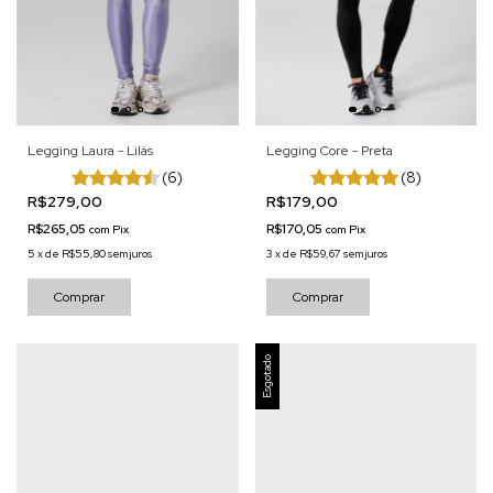
Legging Laura - Lilás
Legging Core - Preta
(6)
(8)
R$279,00
R$179,00
R$265,05
R$170,05
com
Pix
com
Pix
5
x
de
R$55,80
sem juros
3
x
de
R$59,67
sem juros
Comprar
Comprar
Esgotado