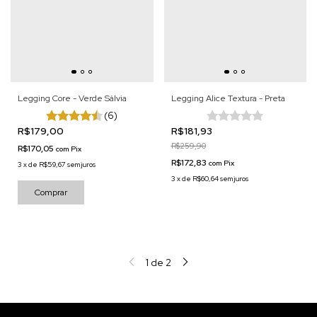
Legging Core - Verde Sálvia
Legging Alice Textura - Preta
(6)
R$179,00
R$181,93
R$259,90
R$170,05
com
Pix
R$172,83
com
Pix
3
x
de
R$59,67
sem juros
3
x
de
R$60,64
sem juros
Comprar
1
de
2