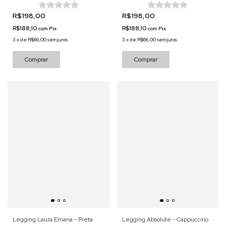
R$198,00
R$198,00
R$188,10
R$188,10
com
Pix
com
Pix
3
x
de
R$66,00
sem juros
3
x
de
R$66,00
sem juros
Comprar
Comprar
Legging Laura Emana - Preta
Legging Absolute - Cappuccino