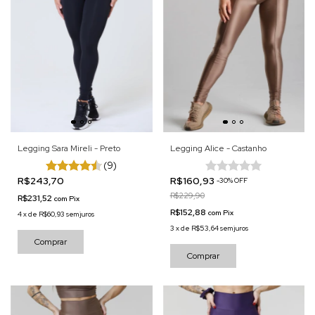
Legging Sara Mireli - Preto
Legging Alice - Castanho
(9)
R$243,70
R$160,93
-
30
%
OFF
R$229,90
R$231,52
com
Pix
R$152,88
com
Pix
4
x
de
R$60,93
sem juros
3
x
de
R$53,64
sem juros
Comprar
Comprar