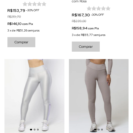
com Rosa
R$153,79
-
30
%
OFF
R$167,30
-
30
%
OFF
R$219,70
R$239,00
R$146,10
com
Pix
R$158,94
com
Pix
3
x
de
R$51,26
sem juros
3
x
de
R$55,77
sem juros
Comprar
Comprar