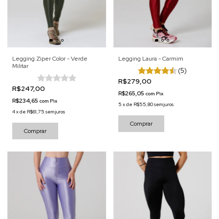
Legging Ziper Color - Verde
Legging Laura - Carmim
Militar
(5)
R$279,00
R$247,00
R$265,05
com
Pix
R$234,65
com
Pix
5
x
de
R$55,80
sem juros
4
x
de
R$61,75
sem juros
Comprar
Comprar