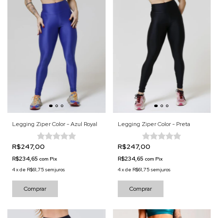
Legging Ziper Color - Azul Royal
Legging Ziper Color - Preta
R$247,00
R$247,00
R$234,65
R$234,65
com
Pix
com
Pix
4
x
de
R$61,75
sem juros
4
x
de
R$61,75
sem juros
Comprar
Comprar