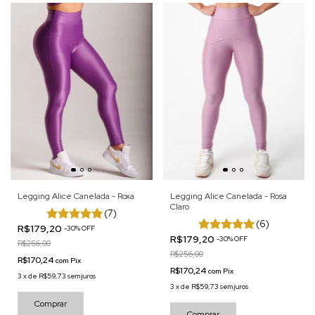
Legging Alice Canelada - Roxa
Legging Alice Canelada - Rosa
Claro
(7)
(6)
R$179,20
-
30
%
OFF
R$179,20
-
30
%
OFF
R$256,00
R$256,00
R$170,24
com
Pix
R$170,24
com
Pix
3
x
de
R$59,73
sem juros
3
x
de
R$59,73
sem juros
Comprar
Comprar