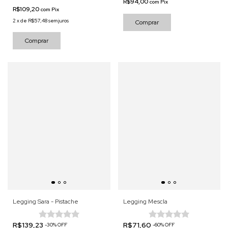
R$94,00
com
Pix
R$109,20
com
Pix
2
x
de
R$57,48
sem juros
Comprar
Comprar
Legging Sara - Pistache
Legging Mescla
R$139,23
R$71,60
-
30
%
OFF
-
60
%
OFF