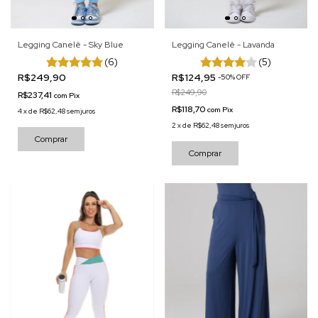
Legging Canelê - Sky Blue
Legging Canelê - Lavanda
(6)
(5)
R$249,90
R$124,95
-
50
%
OFF
R$249,90
R$237,41
com
Pix
R$118,70
com
Pix
4
x
de
R$62,48
sem juros
2
x
de
R$62,48
sem juros
Comprar
Comprar