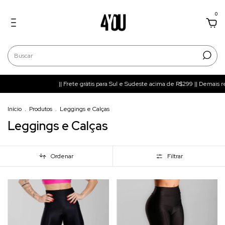
0
|| Frete grátis para Sul e Sudeste acima de R$299 || Demais regiões acima 
Início
.
Produtos
.
Leggings e Calças
Leggings e Calças
Ordenar
Filtrar