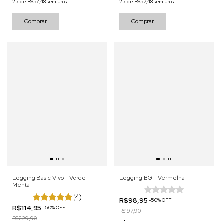
2
x
de
R$57,48
sem juros
2
x
de
R$57,48
sem juros
Comprar
Comprar
Legging Basic Vivo - Verde
Legging BG - Vermelha
Menta
(4)
R$98,95
-
50
%
OFF
R$114,95
-
50
%
OFF
R$197,90
R$229,90