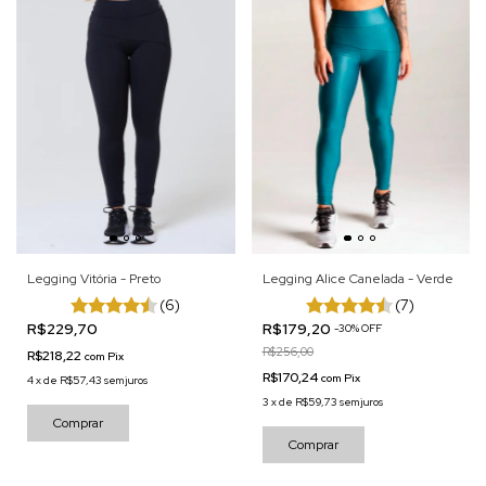
Legging Vitória - Preto
Legging Alice Canelada - Verde
(6)
(7)
R$229,70
R$179,20
-
30
%
OFF
R$256,00
R$218,22
com
Pix
R$170,24
com
Pix
4
x
de
R$57,43
sem juros
3
x
de
R$59,73
sem juros
Comprar
Comprar