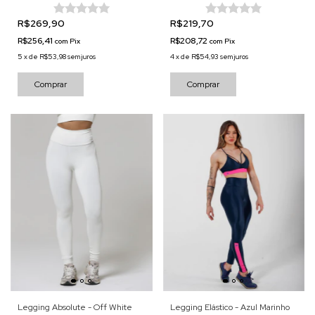
R$269,90
R$219,70
R$256,41
R$208,72
com
Pix
com
Pix
5
x
de
R$53,98
sem juros
4
x
de
R$54,93
sem juros
Comprar
Comprar
Legging Absolute - Off White
Legging Elástico - Azul Marinho