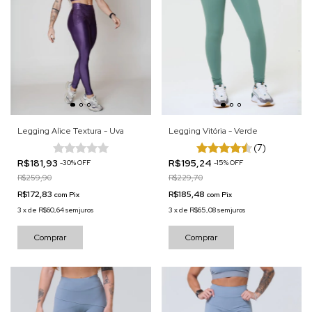
Legging Alice Textura - Uva
Legging Vitória - Verde
(7)
R$181,93
R$195,24
-
30
%
OFF
-
15
%
OFF
R$259,90
R$229,70
R$172,83
R$185,48
com
Pix
com
Pix
3
x
de
R$60,64
sem juros
3
x
de
R$65,08
sem juros
Comprar
Comprar