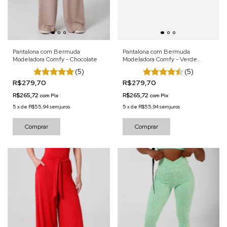
Pantalona com Bermuda
Pantalona com Bermuda
Modeladora Comfy - Chocolate
Modeladora Comfy - Verde
Militar
(5)
(5)
R$279,70
R$279,70
R$265,72
R$265,72
com
Pix
com
Pix
5
x
de
R$55,94
sem juros
5
x
de
R$55,94
sem juros
Comprar
Comprar