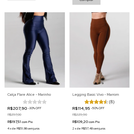
Calça Flare Alice - Marinho
Legging Basic Vivo - Marrom
(8)
R$207,90
R$114,95
-
30
%
OFF
-
50
%
OFF
R$297,00
R$229,90
R$197,51
R$109,20
com
Pix
com
Pix
4
x
de
R$51,98
sem juros
2
x
de
R$57,48
sem juros