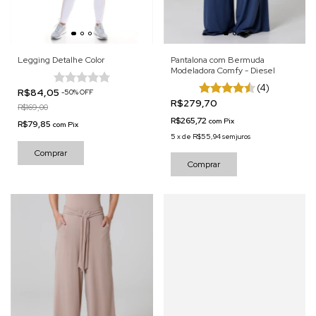
Legging Detalhe Color
Pantalona com Bermuda
Modeladora Comfy - Diesel
(4)
R$84,05
-
50
%
OFF
R$279,70
R$169,00
R$265,72
com
Pix
R$79,85
com
Pix
5
x
de
R$55,94
sem juros
Comprar
Comprar