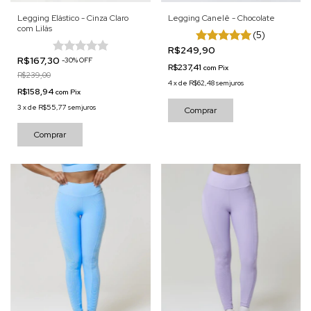
Legging Elástico - Cinza Claro
Legging Canelê - Chocolate
com Lilás
(5)
R$249,90
R$167,30
-
30
%
OFF
R$237,41
com
Pix
R$239,00
4
x
de
R$62,48
sem juros
R$158,94
com
Pix
3
x
de
R$55,77
sem juros
Comprar
Comprar