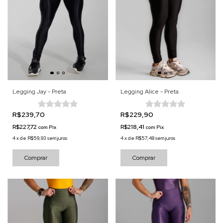
Legging Jay - Preta
Legging Alice - Preta
R$239,70
R$229,90
R$227,72
R$218,41
com
Pix
com
Pix
4
x
de
R$59,93
sem juros
4
x
de
R$57,48
sem juros
Comprar
Comprar