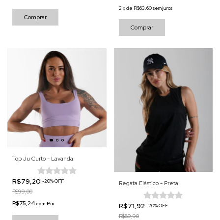
2
x
de
R$63,60
sem juros
Comprar
Comprar
Top Ju Curto - Lavanda
R$79,20
-
20
%
OFF
Regata Elástico - Preta
R$99,00
R$75,24
com
Pix
R$71,92
-
20
%
OFF
R$89,90