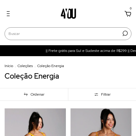
0
|| Frete grátis para Sul e Sudeste acima de R$299 || Demais re
Início
.
Coleções
.
Coleção Energia
Coleção Energia
Ordenar
Filtrar