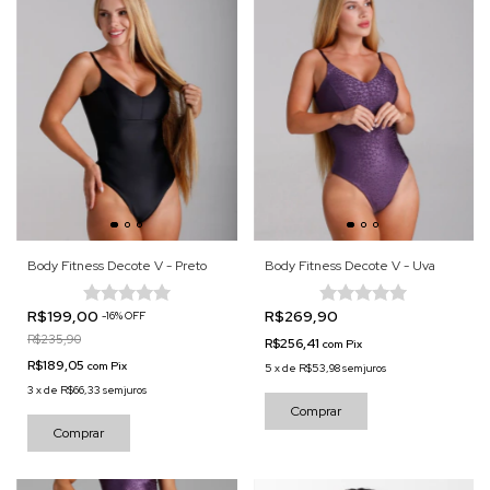
Body Fitness Decote V - Preto
Body Fitness Decote V - Uva
R$199,00
R$269,90
-
16
%
OFF
R$235,90
R$256,41
com
Pix
R$189,05
com
Pix
5
x
de
R$53,98
sem juros
3
x
de
R$66,33
sem juros
Comprar
Comprar