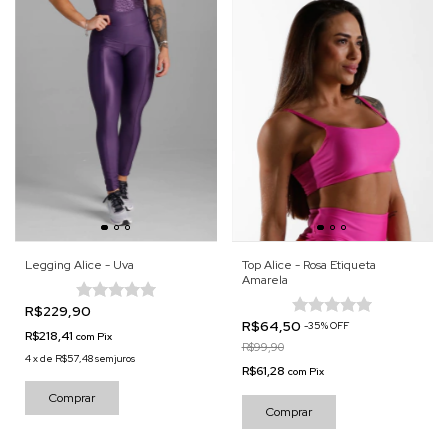
Legging Alice - Uva
Top Alice - Rosa Etiqueta
Amarela
R$229,90
R$64,50
-
35
%
OFF
R$218,41
com
Pix
R$99,90
4
x
de
R$57,48
sem juros
R$61,28
com
Pix
Comprar
Comprar