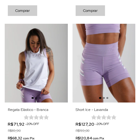
Comprar
Comprar
Regata Elástico - Branca
Short Ice - Lavanda
R$71,92
R$127,20
-
20
%
OFF
-
20
%
OFF
R$89,90
R$159,00
R$68,32
R$120,84
com
Pix
com
Pix