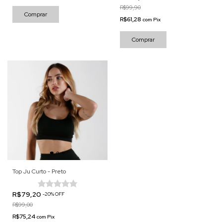
R$99,90
Comprar
R$61,28
com
Pix
Comprar
Top Ju Curto - Preto
R$79,20
-
20
%
OFF
R$99,00
R$75,24
com
Pix