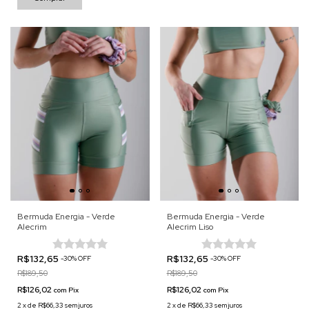
Bermuda Energia - Verde
Bermuda Energia - Verde
Alecrim
Alecrim Liso
R$132,65
R$132,65
-
30
%
OFF
-
30
%
OFF
R$189,50
R$189,50
R$126,02
R$126,02
com
Pix
com
Pix
2
x
de
R$66,33
sem juros
2
x
de
R$66,33
sem juros