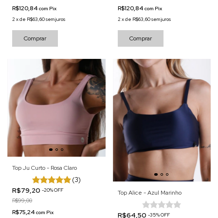
R$120,84
R$120,84
com
Pix
com
Pix
2
x
de
R$63,60
sem juros
2
x
de
R$63,60
sem juros
Comprar
Comprar
Top Ju Curto - Rosa Claro
(3)
R$79,20
-
20
%
OFF
Top Alice - Azul Marinho
R$99,00
R$75,24
com
Pix
R$64,50
-
35
%
OFF