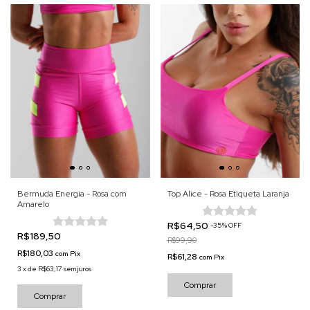
Bermuda Energia - Rosa com
Top Alice - Rosa Etiqueta Laranja
Amarelo
R$64,50
-
35
%
OFF
R$189,50
R$99,90
R$180,03
com
Pix
R$61,28
com
Pix
3
x
de
R$63,17
sem juros
Comprar
Comprar