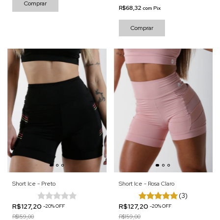
Comprar
R$68,32
com
Pix
Comprar
Short Ice - Preto
Short Ice - Rosa Claro
(3)
R$127,20
R$127,20
-
20
%
OFF
-
20
%
OFF
R$159,00
R$159,00