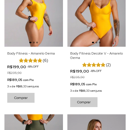
Body Fitness - Amarelo Gema
Body Fitness Decote V - Amarelo
Gema
(6)
(2)
R$199,00
-
16
%
OFF
R$199,00
-
16
%
OFF
R$235,90
R$235,90
R$189,05
com
Pix
R$189,05
com
Pix
3
x
de
R$66,33
sem juros
3
x
de
R$66,33
sem juros
Comprar
Comprar