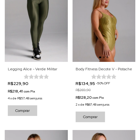
Legging Alice - Verde Militar
Body Fitness Decote V - Pistache
R$229,90
R$134,95
-
50
%
OFF
R$269,90
R$218,41
com
Pix
R$128,20
com
Pix
4
x
de
R$57,48
sem juros
2
x
de
R$67,48
sem juros
Comprar
Comprar