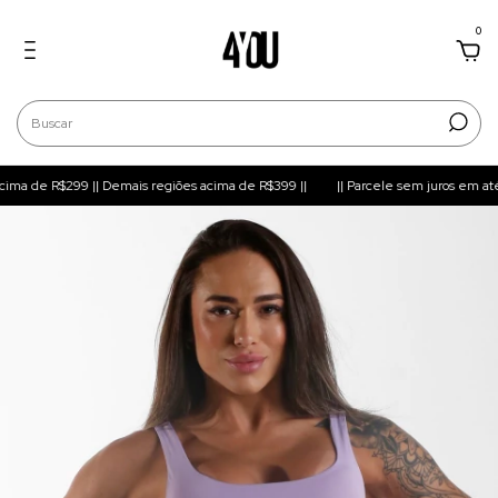
0
cima de R$299 || Demais regiões acima de R$399 ||
|| Parcele sem juros em até 6