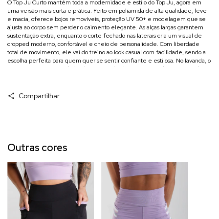
O Top Ju Curto mantém toda a modernidade e estilo do Top Ju, agora em
uma versão mais curta e prática. Feito em poliamida de alta qualidade, leve
e macia, oferece bojos removíveis, proteção UV 50+ e modelagem que se
ajusta ao corpo sem perder o caimento elegante. As alças largas garantem
sustentação extra, enquanto o corte fechado nas laterais cria um visual de
cropped moderno, confortável e cheio de personalidade. Com liberdade
total de movimento, ele vai do treino ao look casual com facilidade, sendo a
escolha perfeita para quem quer se sentir confiante e estilosa. No lavanda, o
Top Ju Curto é suave, delicado e cheio de charme, trazendo um toque de
leveza e estilo para os treinos e looks casuais.
Compartilhar
Tecnologias:
Zero transparência
Alta compressão
Outras cores
Possui Proteção UV50+
Fast Dry (alta respirabilidade e secagem rápida)
Easy Care (tecido de fácil manutenção, menos amassados)
Bojos Removíveis
Composição:
90% Poliamida e 10% Elastano