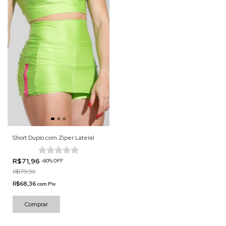
Short Duplo com Ziper Lateral
R$71,96
-
60
%
OFF
R$179,90
R$68,36
com
Pix
Comprar