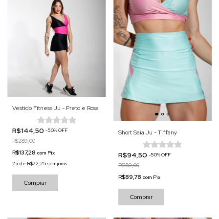
Vestido Fitness Ju - Preto e Rosa
R$144,50
-
50
%
OFF
Short Saia Ju - Tiffany
R$289,00
R$137,28
com
Pix
R$94,50
-
50
%
OFF
2
x
de
R$72,25
sem juros
R$189,00
R$89,78
com
Pix
Comprar
Comprar