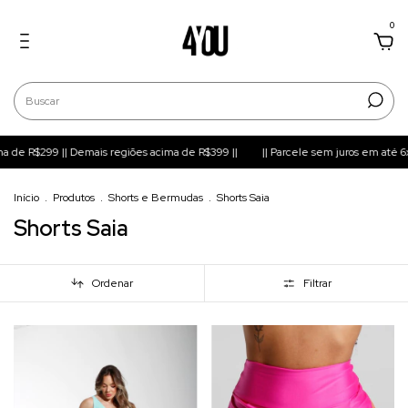
0
a de R$299 || Demais regiões acima de R$399 ||
|| Parcele sem juros em até 6x ||
Início
.
Produtos
.
Shorts e Bermudas
.
Shorts Saia
Shorts Saia
Ordenar
Filtrar