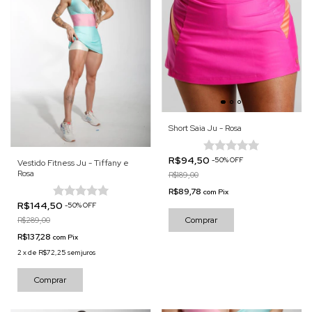
Short Saia Ju - Rosa
R$94,50
-
50
%
OFF
Vestido Fitness Ju - Tiffany e
Rosa
R$189,00
R$89,78
com
Pix
R$144,50
-
50
%
OFF
Comprar
R$289,00
R$137,28
com
Pix
2
x
de
R$72,25
sem juros
Comprar