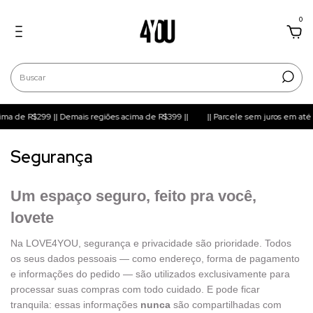
0
cima de R$299 || Demais regiões acima de R$399 ||
|| Parcele sem juros em até 6
Segurança
Um espaço seguro, feito pra você,
lovete
Na LOVE4YOU, segurança e privacidade são prioridade. Todos
os seus dados pessoais — como endereço, forma de pagamento
e informações do pedido — são utilizados exclusivamente para
processar suas compras com todo cuidado. E pode ficar
tranquila: essas informações
nunca
são compartilhadas com