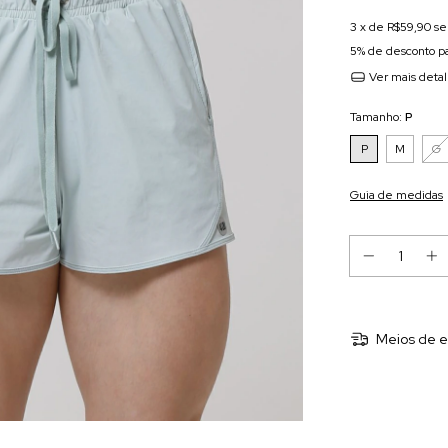
3
x de
R$59,90
se
5% de desconto
pa
Ver mais deta
Tamanho:
P
P
M
G
Guia de medidas
Meios de e