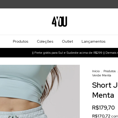
Produtos
Coleções
Outlet
Lançamentos
|| Frete grátis para Sul e Sudeste acima de R$299 || Demais regiões acima d
Início
.
Produtos
.
Verde Menta
Short J
Menta
R$179,70
R$170,72
co