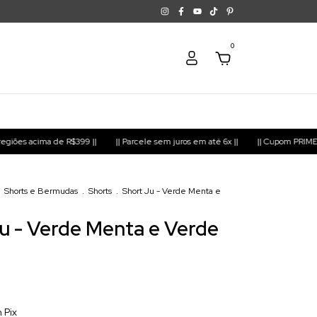
0
e R$399 ||
|| Parcele sem juros em até 6x ||
|| Cupom PRIMEIRACOMPRA para
Shorts e Bermudas
.
Shorts
.
Short Ju - Verde Menta e
u - Verde Menta e Verde
m
Pix