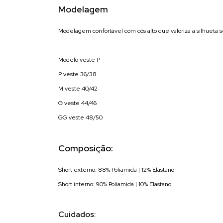
Modelagem
Modelagem confortável com cós alto que valoriza a silhueta 
Modelo veste P
P veste 36/38
M veste 40/42
G veste 44/46
GG veste 48/50
Composição:
Short externo: 88% Poliamida | 12% Elastano
Short interno: 90% Poliamida | 10% Elastano
Cuidados: