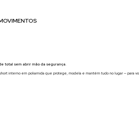
S MOVIMENTOS
de total sem abrir mão da segurança.
hort interno em poliamida que protege, modela e mantém tudo no lugar — para você