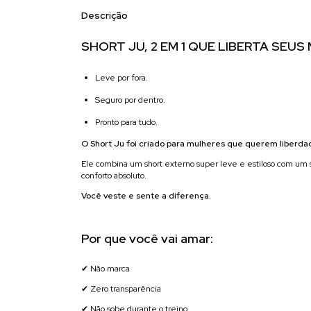
Descrição
SHORT JU, 2 EM 1 QUE LIBERTA SEU
Leve por fora.
Seguro por dentro.
Pronto para tudo.
O Short Ju foi criado para mulheres que querem liberda
Ele combina um short externo super leve e estiloso com um s
conforto absoluto.
Você veste e sente a diferença.
Por que você vai amar:
✔ Não marca
✔ Zero transparência
✔ Não sobe durante o treino