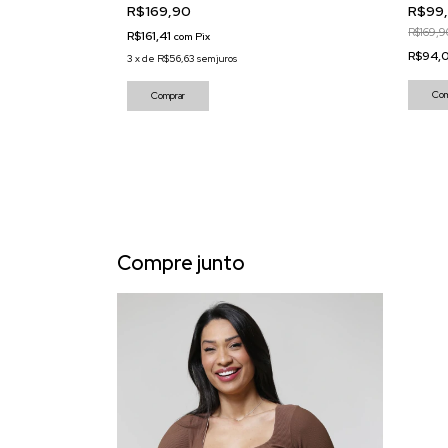
R$169,90
R$99
R$169,9
R$161,41
com
Pix
R$94,
3
x
de
R$56,63
sem juros
Com
Comprar
Compre junto