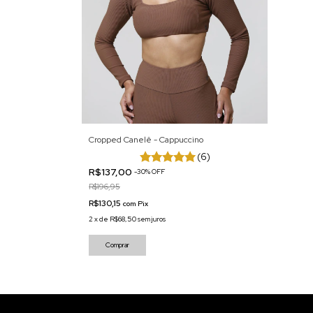
Cropped Canelê - Cappuccino
(6)
R$137,00
-
30
%
OFF
R$196,95
R$130,15
com
Pix
2
x
de
R$68,50
sem juros
Comprar