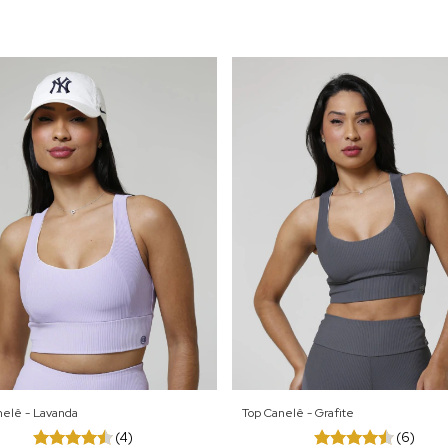
nelê - Lavanda
Top Canelê - Grafite
(4)
(6)