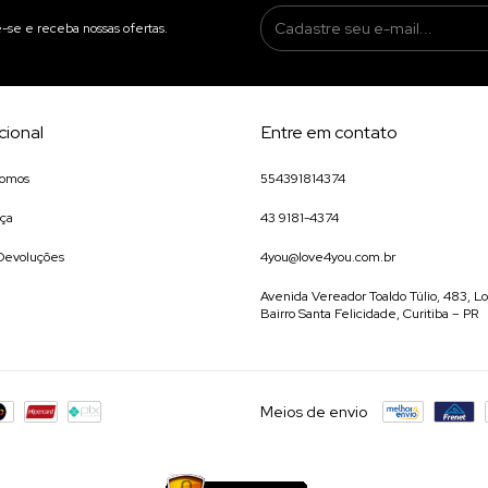
-se e receba nossas ofertas.
ucional
Entre em contato
omos
554391814374
ça
43 9181-4374
 Devoluções
4you@love4you.com.br
Avenida Vereador Toaldo Túlio, 483, Lo
Bairro Santa Felicidade, Curitiba – PR
Meios de envio