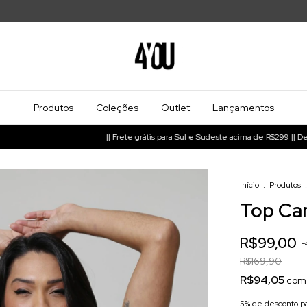
Produtos
Coleções
Outlet
Lançamentos
|| Frete grátis para Sul e Sudeste acima de R$299 || Demais regiõe
Início
.
Produtos
.
Top Can
R$99,00
-
R$169,90
R$94,05
com
5% de desconto
pa