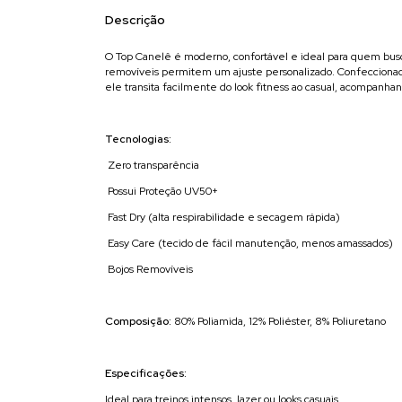
Descrição
O Top Canelê é moderno, confortável e ideal para quem bus
removíveis permitem um ajuste personalizado. Confeccionado 
ele transita facilmente do look fitness ao casual, acompan
Tecnologias:
Zero transparência
Possui Proteção UV50+
Fast Dry (alta respirabilidade e secagem rápida)
Easy Care (tecido de fácil manutenção, menos amassados)
Bojos Removíveis
Composição:
80% Poliamida, 12% Poliéster, 8% Poliuretano
Especificações:
Ideal para treinos intensos, lazer ou looks casuais