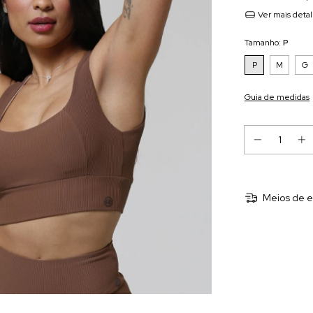
Ver mais deta
Tamanho:
P
P
M
G
Guia de medidas
Meios de e