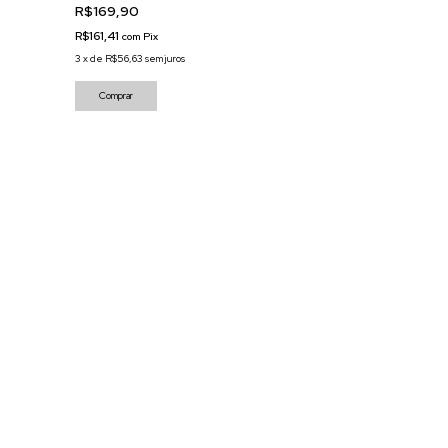
R$169,90
R$161,41
com
Pix
3
x
de
R$56,63
sem juros
Comprar