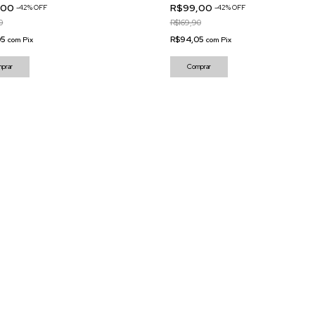
,00
R$99,00
-
42
%
OFF
-
42
%
OFF
0
R$169,90
05
R$94,05
com
Pix
com
Pix
prar
Comprar