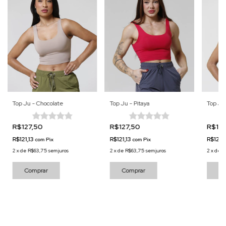
Top Ju - Chocolate
Top Ju - Pitaya
Top Ju 
R$127,50
R$127,50
R$12
R$121,13
R$121,13
R$121,
com
Pix
com
Pix
2
x
de
R$63,75
sem juros
2
x
de
R$63,75
sem juros
2
x
de
R
Comprar
Comprar
Co