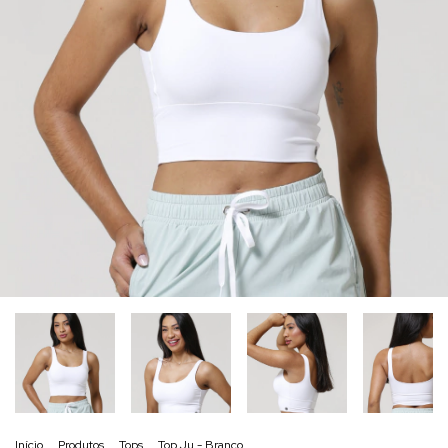
Início
.
Produtos
.
Tops
.
Top Ju - Branco