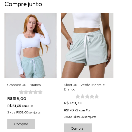
Compre junto
Cropped Ju - Branco
Short Ju - Verde Menta e
Branco
R$159,00
R$179,70
R$151,05
com
Pix
R$170,72
com
Pix
3
x
de
R$53,00
sem juros
3
x
de
R$59,90
sem juros
Comprar
Comprar