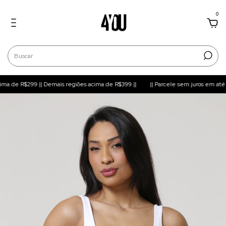
0
R$299 || Demais regiões acima de R$399 ||
|| Parcele sem juros em até 6x ||