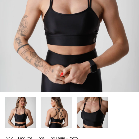
Início
.
Produtos
.
Tops
.
Top Laura - Preto