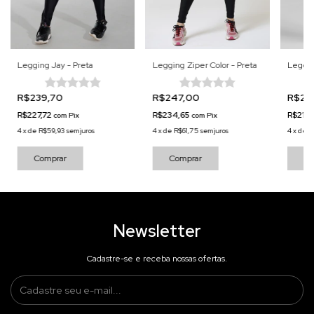
Legging Jay - Preta
Legging Ziper Color - Preta
Leggin
R$239,70
R$247,00
R$22
R$227,72
R$234,65
R$218
com
Pix
com
Pix
4
x
de
R$59,93
sem juros
4
x
de
R$61,75
sem juros
4
x
de
R
Comprar
Comprar
Co
Newsletter
Cadastre-se e receba nossas ofertas.