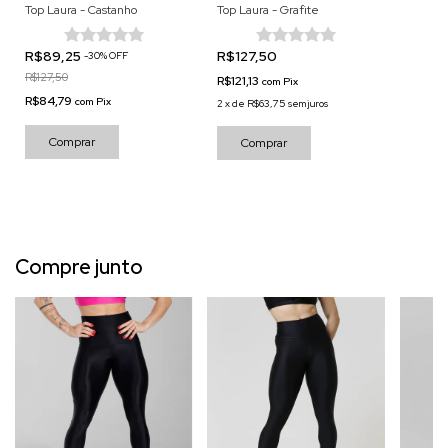
Top Laura - Castanho
Top Laura - Grafite
R$89,25
R$127,50
-
30
%
OFF
R$127,50
R$121,13
com
Pix
R$84,79
com
Pix
2
x
de
R$63,75
sem juros
Comprar
Comprar
Compre junto