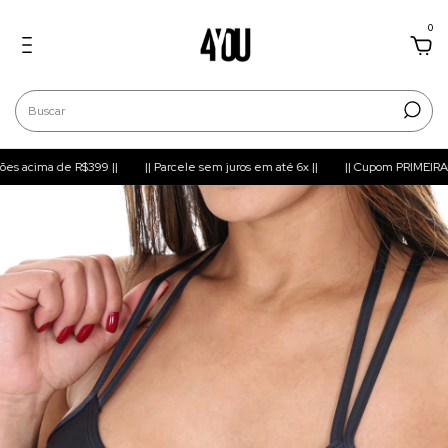
0
s acima de R$399 ||
|| Parcele sem juros em até 6x ||
|| Cupom PRIMEIRACOM