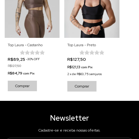
Top Laura - Castanho
Top Laura - Preto
R$89,25
R$127,50
-
30
%
OFF
R$127,50
R$121,13
com
Pix
R$84,79
com
Pix
2
x
de
R$63,75
sem juros
Comprar
Comprar
Newsletter
Cadastre-se e receba nossas ofertas.