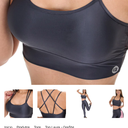
Início
.
Produtos
.
Tops
.
Top Laura - Grafite