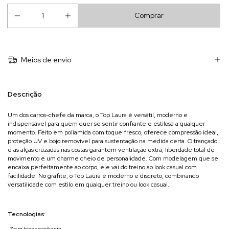
Meios de envio
Descrição
Um dos carros-chefe da marca, o Top Laura é versátil, moderno e
indispensável para quem quer se sentir confiante e estilosa a qualquer
momento. Feito em poliamida com toque fresco, oferece compressão ideal,
proteção UV e bojo removível para sustentação na medida certa. O trançado
e as alças cruzadas nas costas garantem ventilação extra, liberdade total de
movimento e um charme cheio de personalidade. Com modelagem que se
encaixa perfeitamente ao corpo, ele vai do treino ao look casual com
facilidade. No grafite, o Top Laura é moderno e discreto, combinando
versatilidade com estilo em qualquer treino ou look casual.
Tecnologias:
Zero transparência