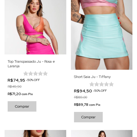
Top Transpassado Ju - Rosa e
Laranja
Short Saia Ju - Tiffany
R$74,95
-
50
%
OFF
R$149,90
R$94,50
-
50
%
OFF
R$71,20
com
Pix
R$189,00
R$89,78
com
Pix
Comprar
Comprar