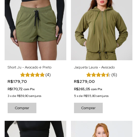
Short Ju - Avocado e Preto
Jaqueta Laura - Avocado
(4)
(6)
R$179,70
R$279,00
R$170,72
R$265,05
com
Pix
com
Pix
3
x
de
R$59,90
sem juros
5
x
de
R$55,80
sem juros
Comprar
Comprar