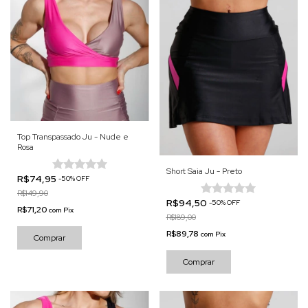
Top Transpassado Ju - Nude e
Rosa
Short Saia Ju - Preto
R$74,95
-
50
%
OFF
R$149,90
R$94,50
-
50
%
OFF
R$71,20
com
Pix
R$189,00
R$89,78
com
Pix
Comprar
Comprar