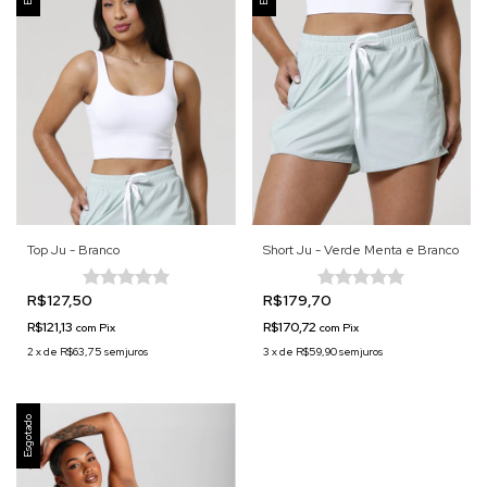
Top Ju - Branco
Short Ju - Verde Menta e Branco
R$127,50
R$179,70
R$121,13
R$170,72
com
Pix
com
Pix
2
x
de
R$63,75
sem juros
3
x
de
R$59,90
sem juros
Esgotado