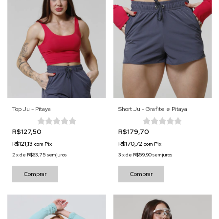
Top Ju - Pitaya
Short Ju - Grafite e Pitaya
R$127,50
R$179,70
R$121,13
R$170,72
com
Pix
com
Pix
2
x
de
R$63,75
sem juros
3
x
de
R$59,90
sem juros
Comprar
Comprar