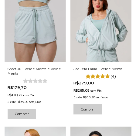
Short Ju - Verde Menta e Verde
Jaqueta Laura - Verde Menta
Menta
(4)
R$279,00
R$179,70
R$265,05
com
Pix
R$170,72
com
Pix
5
x
de
R$55,80
sem juros
3
x
de
R$59,90
sem juros
Comprar
Comprar