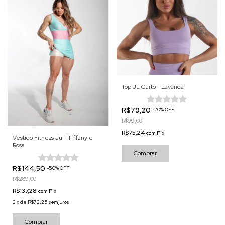
Top Ju Curto - Lavanda
R$79,20
-
20
%
OFF
R$99,00
R$75,24
com
Pix
Vestido Fitness Ju - Tiffany e
Rosa
Comprar
R$144,50
-
50
%
OFF
R$289,00
R$137,28
com
Pix
2
x
de
R$72,25
sem juros
Comprar