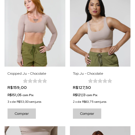
Cropped Ju - Chocolate
Top Ju - Chocolate
R$159,00
R$127,50
R$151,05
R$121,13
com
Pix
com
Pix
3
x
de
R$53,00
sem juros
2
x
de
R$63,75
sem juros
Comprar
Comprar