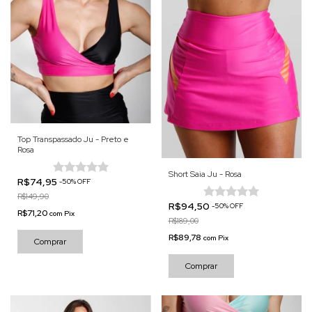
Top Transpassado Ju - Preto e
Rosa
Short Saia Ju - Rosa
R$74,95
-
50
%
OFF
R$149,90
R$94,50
-
50
%
OFF
R$71,20
com
Pix
R$189,00
R$89,78
com
Pix
Comprar
Comprar