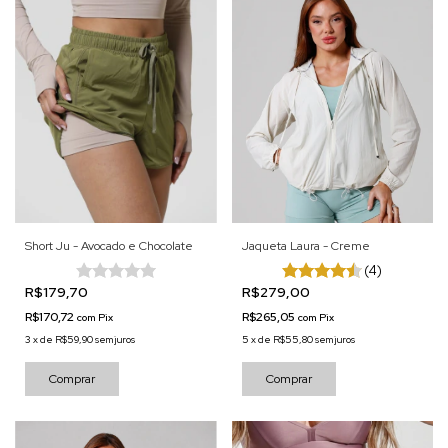
Short Ju - Avocado e Chocolate
Jaqueta Laura - Creme
(4)
R$179,70
R$279,00
R$170,72
R$265,05
com
Pix
com
Pix
3
x
de
R$59,90
sem juros
5
x
de
R$55,80
sem juros
Comprar
Comprar