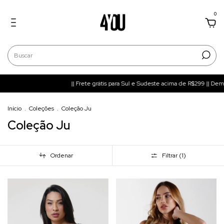
0
|| Frete grátis para Sul e Sudeste acima de R$299 || Demais regiões 
Início
.
Coleções
.
Coleção Ju
Coleção Ju
Ordenar
Filtrar (
1
)