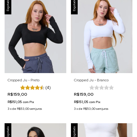
Esgotado
Esgotado
Cropped Ju - Preto
Cropped Ju - Branco
(4)
R$159,00
R$159,00
R$151,05
R$151,05
com
Pix
com
Pix
3
x
de
R$53,00
sem juros
3
x
de
R$53,00
sem juros
Esgotado
Esgotado