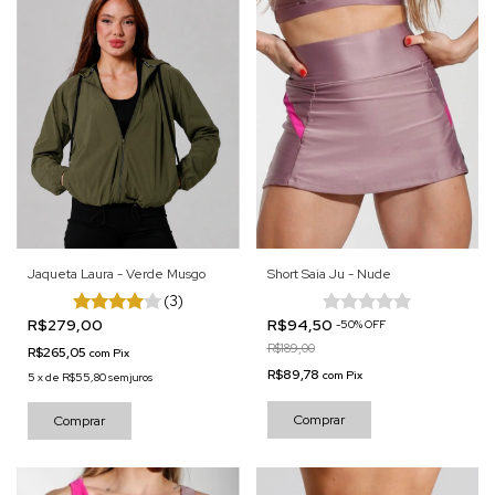
Jaqueta Laura - Verde Musgo
Short Saia Ju - Nude
(3)
R$279,00
R$94,50
-
50
%
OFF
R$189,00
R$265,05
com
Pix
R$89,78
com
Pix
5
x
de
R$55,80
sem juros
Comprar
Comprar