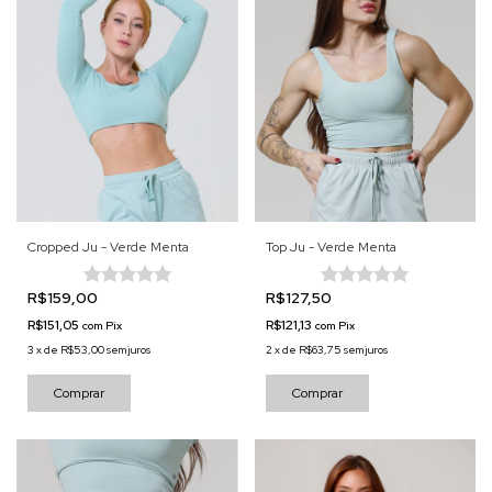
Cropped Ju - Verde Menta
Top Ju - Verde Menta
R$159,00
R$127,50
R$151,05
R$121,13
com
Pix
com
Pix
3
x
de
R$53,00
sem juros
2
x
de
R$63,75
sem juros
Comprar
Comprar