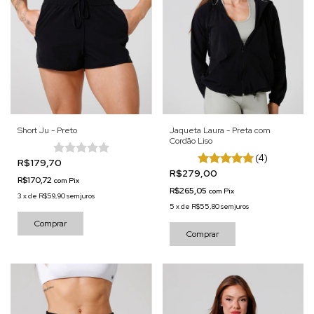
Short Ju - Preto
Jaqueta Laura - Preta com
Cordão Liso
(4)
R$179,70
R$279,00
R$170,72
com
Pix
R$265,05
com
Pix
3
x
de
R$59,90
sem juros
5
x
de
R$55,80
sem juros
Comprar
Comprar