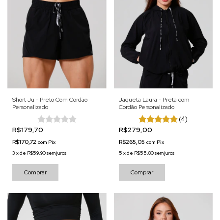
Short Ju - Preto Com Cordão
Jaqueta Laura - Preta com
Personalizado
Cordão Personalizado
(4)
R$179,70
R$279,00
R$170,72
R$265,05
com
Pix
com
Pix
3
x
de
R$59,90
sem juros
5
x
de
R$55,80
sem juros
Comprar
Comprar