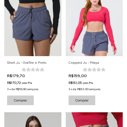
Short Ju - Grafite e Preto
Cropped Ju - Pitaya
R$179,70
R$159,00
R$170,72
R$151,05
com
Pix
com
Pix
3
x
de
R$59,90
sem juros
3
x
de
R$53,00
sem juros
Comprar
Comprar