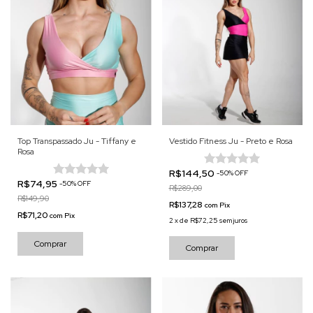
Top Transpassado Ju - Tiffany e
Vestido Fitness Ju - Preto e Rosa
Rosa
R$144,50
-
50
%
OFF
R$74,95
-
50
%
OFF
R$289,00
R$149,90
R$137,28
com
Pix
R$71,20
com
Pix
2
x
de
R$72,25
sem juros
Comprar
Comprar