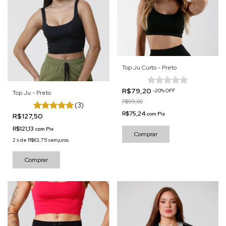
Top Ju Curto - Preto
R$79,20
-
20
%
OFF
Top Ju - Preto
R$99,00
(3)
R$75,24
com
Pix
R$127,50
R$121,13
com
Pix
Comprar
2
x
de
R$63,75
sem juros
Comprar