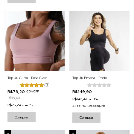
Top Ju Curto - Rosa Claro
Top Ju Emana - Preto
(3)
R$79,20
R$149,90
-
20
%
OFF
R$99,00
R$142,41
com
Pix
R$75,24
com
Pix
2
x
de
R$74,95
sem juros
Comprar
Comprar