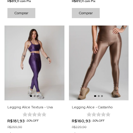
R$89,11
R$89,11
com
Pix
com
Pix
Comprar
Comprar
Legging Alice Textura - Uva
Legging Alice - Castanho
R$181,93
R$160,93
-
30
%
OFF
-
30
%
OFF
R$259,90
R$229,90