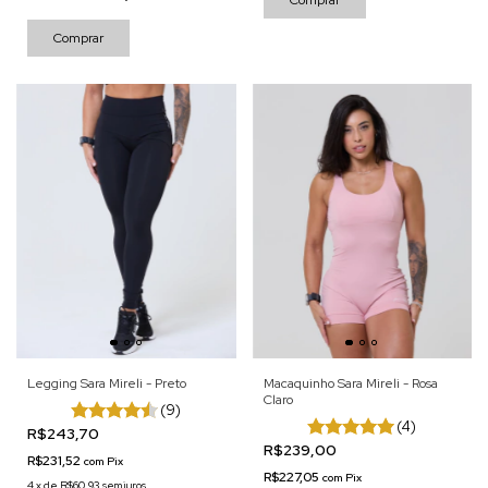
Comprar
Comprar
Legging Sara Mireli - Preto
Macaquinho Sara Mireli - Rosa
Claro
(9)
(4)
R$243,70
R$239,00
R$231,52
com
Pix
R$227,05
com
Pix
4
x
de
R$60,93
sem juros