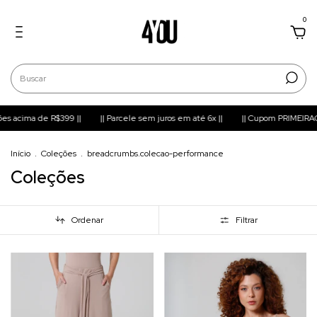
0
|
|| Parcele sem juros em até 6x ||
|| Cupom PRIMEIRACOMPRA para 10% OF
Início
.
Coleções
.
breadcrumbs.colecao-performance
Coleções
Ordenar
Filtrar