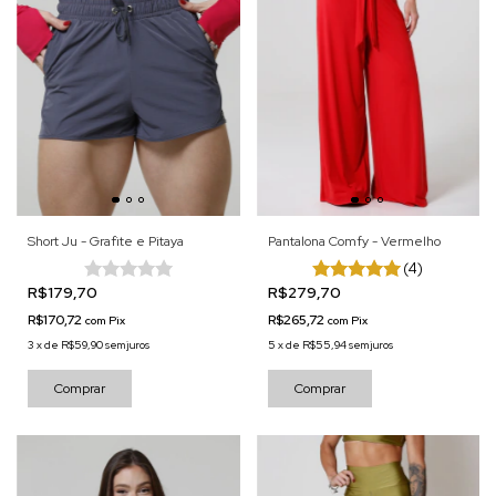
Short Ju - Grafite e Pitaya
Pantalona Comfy - Vermelho
(4)
R$179,70
R$279,70
R$170,72
R$265,72
com
Pix
com
Pix
3
x
de
R$59,90
sem juros
5
x
de
R$55,94
sem juros
Comprar
Comprar