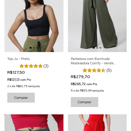
Top Ju - Preto
Pantalona com Bermuda
Modeladora Comfy - Verde
(3)
Militar
(5)
R$127,50
R$279,70
R$121,13
com
Pix
R$265,72
com
Pix
2
x
de
R$63,75
sem juros
5
x
de
R$55,94
sem juros
Comprar
Comprar