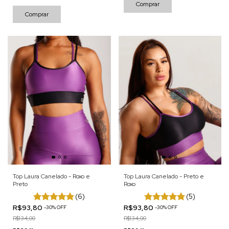
Comprar
Comprar
Top Laura Canelado - Roxo e
Top Laura Canelado - Preto e
Preto
Roxo
(6)
(5)
R$93,80
R$93,80
-
30
%
OFF
-
30
%
OFF
R$134,00
R$134,00