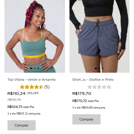
Top Vitória - Verde e Amarelo
Short Ju - Grafite e Preto
(5)
R$110,24
R$179,70
-
15
%
OFF
R$129,70
R$170,72
com
Pix
R$104,73
com
Pix
3
x
de
R$59,90
sem juros
2
x
de
R$55,12
sem juros
Comprar
Comprar