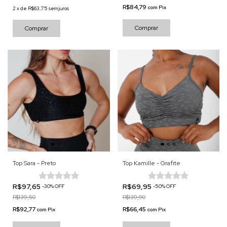
R$84,79
com
Pix
2
x
de
R$63,75
sem juros
Comprar
Comprar
Top Sara - Preto
Top Kamille - Grafite
R$97,65
R$69,95
-
30
%
OFF
-
50
%
OFF
R$139,50
R$139,90
R$92,77
R$66,45
com
Pix
com
Pix