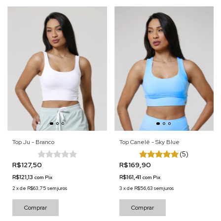
Top Ju - Branco
Top Canelê - Sky Blue
(5)
R$127,50
R$169,90
R$121,13
R$161,41
com
Pix
com
Pix
2
x
de
R$63,75
sem juros
3
x
de
R$56,63
sem juros
Comprar
Comprar