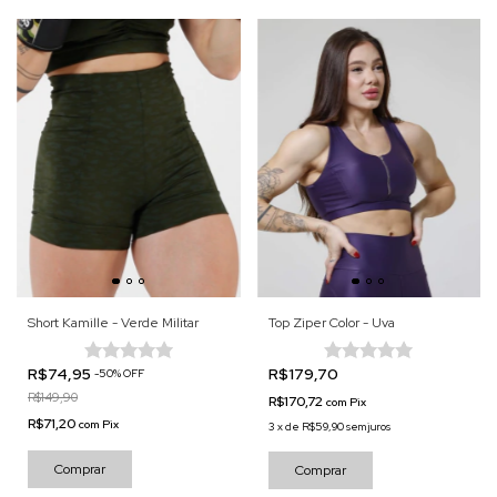
Short Kamille - Verde Militar
Top Ziper Color - Uva
R$74,95
R$179,70
-
50
%
OFF
R$149,90
R$170,72
com
Pix
R$71,20
com
Pix
3
x
de
R$59,90
sem juros
Comprar
Comprar