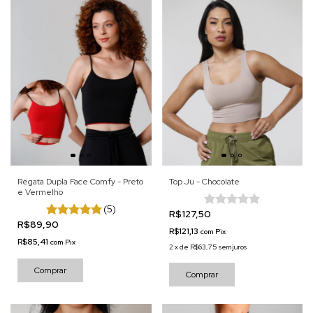
Regata Dupla Face Comfy - Preto
Top Ju - Chocolate
e Vermelho
(5)
R$127,50
R$89,90
R$121,13
com
Pix
R$85,41
com
Pix
2
x
de
R$63,75
sem juros
Comprar
Comprar