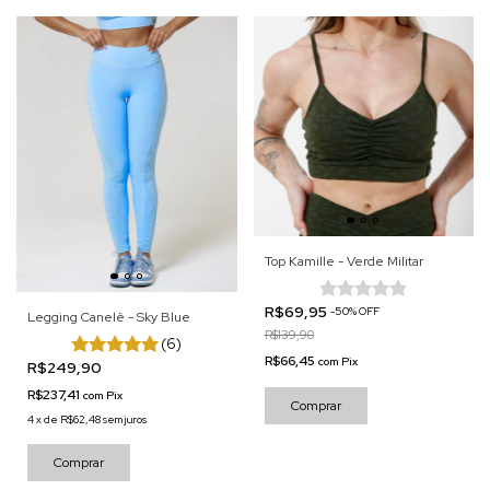
Top Kamille - Verde Militar
R$69,95
-
50
%
OFF
Legging Canelê - Sky Blue
R$139,90
(6)
R$66,45
com
Pix
R$249,90
R$237,41
com
Pix
Comprar
4
x
de
R$62,48
sem juros
Comprar