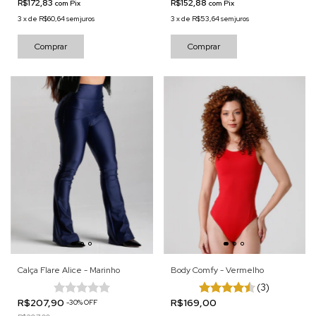
R$172,83
R$152,88
com
Pix
com
Pix
3
x
de
R$60,64
sem juros
3
x
de
R$53,64
sem juros
Comprar
Comprar
Calça Flare Alice - Marinho
Body Comfy - Vermelho
(3)
R$207,90
R$169,00
-
30
%
OFF