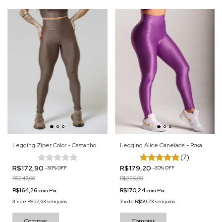
Legging Ziper Color - Castanho
Legging Alice Canelada - Roxa
(7)
R$172,90
R$179,20
-
30
%
OFF
-
30
%
OFF
R$247,00
R$256,00
R$164,26
R$170,24
com
Pix
com
Pix
3
x
de
R$57,63
sem juros
3
x
de
R$59,73
sem juros
Comprar
Comprar