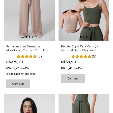
Pantalona com Bermuda
Regata Dupla Face Comfy -
Modeladora Comfy - Chocolate
Verde Militar e Chocolate
(5)
(5)
R$279,70
R$89,90
R$265,72
R$85,41
com
Pix
com
Pix
5
x
de
R$55,94
sem juros
Comprar
Comprar