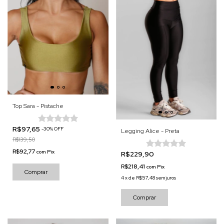
Top Sara - Pistache
R$97,65
-
30
%
OFF
Legging Alice - Preta
R$139,50
R$92,77
com
Pix
R$229,90
R$218,41
com
Pix
Comprar
4
x
de
R$57,48
sem juros
Comprar