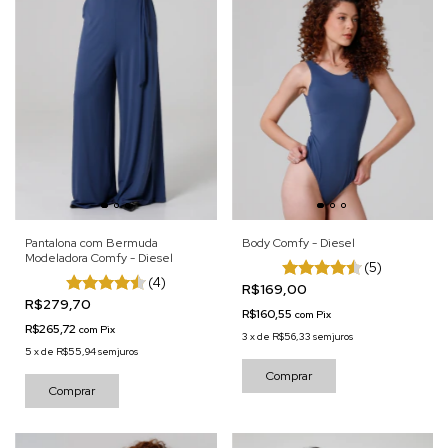
Pantalona com Bermuda
Body Comfy - Diesel
Modeladora Comfy - Diesel
(5)
(4)
R$169,00
R$279,70
R$160,55
com
Pix
R$265,72
com
Pix
3
x
de
R$56,33
sem juros
5
x
de
R$55,94
sem juros
Comprar
Comprar