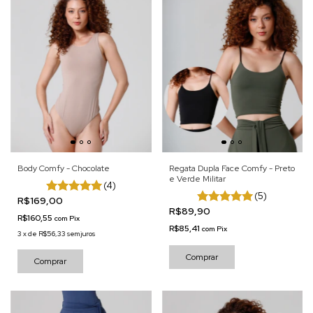
Body Comfy - Chocolate
Regata Dupla Face Comfy - Preto
e Verde Militar
(4)
(5)
R$169,00
R$89,90
R$160,55
com
Pix
R$85,41
com
Pix
3
x
de
R$56,33
sem juros
Comprar
Comprar