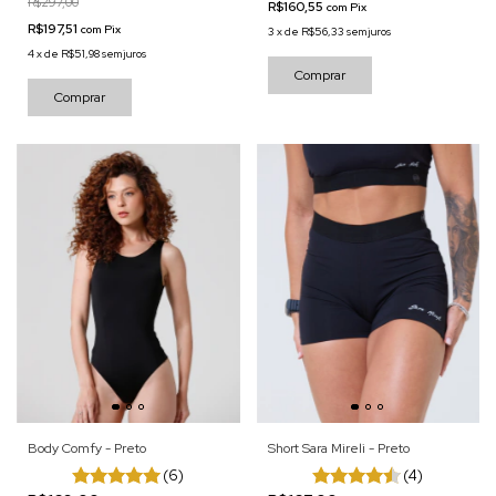
R$297,00
R$160,55
com
Pix
R$197,51
com
Pix
3
x
de
R$56,33
sem juros
4
x
de
R$51,98
sem juros
Comprar
Comprar
Body Comfy - Preto
Short Sara Mireli - Preto
(6)
(4)