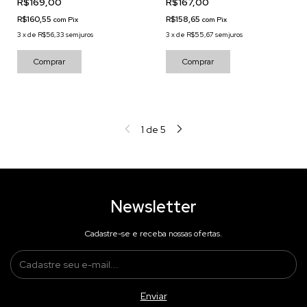
R$169,00
R$167,00
R$160,55
R$158,65
com
Pix
com
Pix
3
x
de
R$56,33
sem juros
3
x
de
R$55,67
sem juros
Comprar
Comprar
1
de
5
Newsletter
Cadastre-se e receba nossas ofertas.