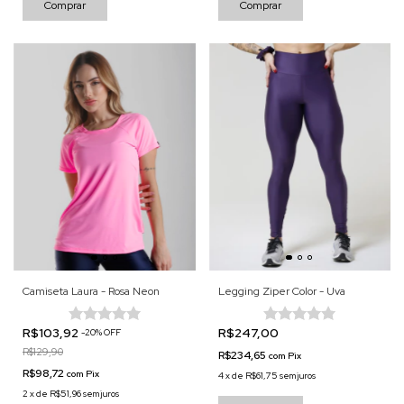
Comprar
Comprar
Camiseta Laura - Rosa Neon
Legging Ziper Color - Uva
R$103,92
R$247,00
-
20
%
OFF
R$129,90
R$234,65
com
Pix
R$98,72
com
Pix
4
x
de
R$61,75
sem juros
2
x
de
R$51,96
sem juros