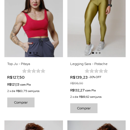
Top Ju - Pitaya
Legging Sara - Pistache
R$127,50
R$139,23
-
30
%
OFF
R$198,90
R$121,13
com
Pix
R$132,27
com
Pix
2
x
de
R$63,75
sem juros
2
x
de
R$69,62
sem juros
Comprar
Comprar