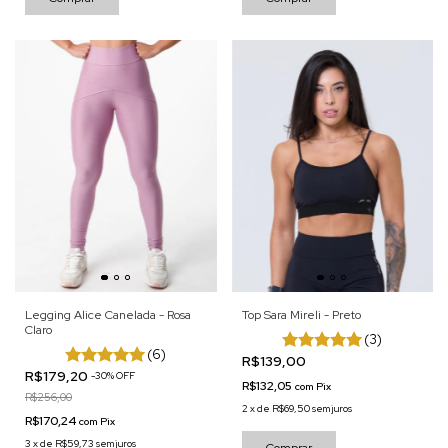
Legging Alice Canelada - Rosa
Top Sara Mireli - Preto
Claro
(3)
(6)
R$139,00
R$179,20
-
30
%
OFF
R$132,05
com
Pix
R$256,00
2
x
de
R$69,50
sem juros
R$170,24
com
Pix
3
x
de
R$59,73
sem juros