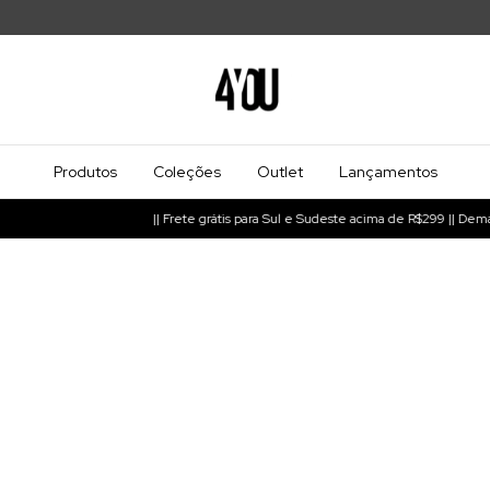
Produtos
Coleções
Outlet
Lançamentos
|| Frete grátis para Sul e Sudeste acima de R$299 || Demais regi