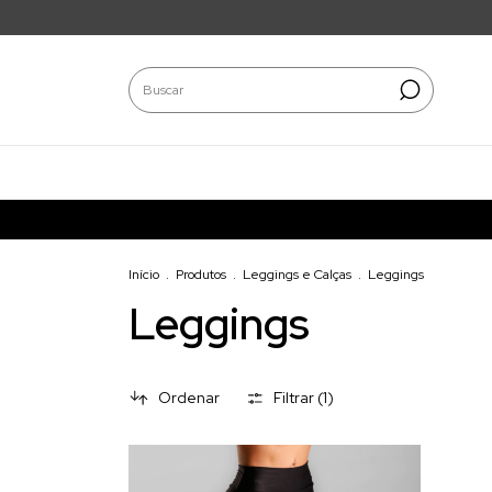
Início
.
Produtos
.
Leggings e Calças
.
Leggings
Leggings
Ordenar
Filtrar (
1
)