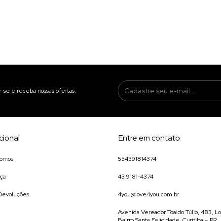
-se e receba nossas ofertas.
ucional
Entre em contato
omos
554391814374
ça
43 9181-4374
 Devoluções
4you@love4you.com.br
Avenida Vereador Toaldo Túlio, 483, Lo
Bairro Santa Felicidade, Curitiba – PR