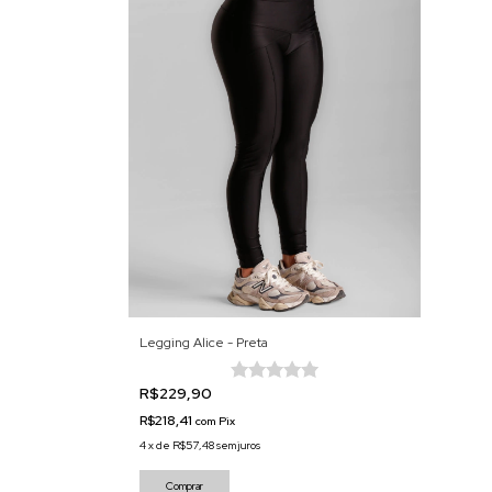
Legging Alice - Preta
R$229,90
R$218,41
com
Pix
4
x
de
R$57,48
sem juros
Comprar