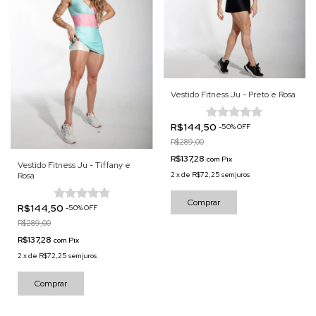
Vestido Fitness Ju - Preto e Rosa
R$144,50
-
50
%
OFF
R$289,00
R$137,28
com
Pix
Vestido Fitness Ju - Tiffany e
2
x
de
R$72,25
sem juros
Rosa
Comprar
R$144,50
-
50
%
OFF
R$289,00
R$137,28
com
Pix
2
x
de
R$72,25
sem juros
Comprar