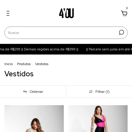
0
cima de R$299 || Demais regiões acima de R$399 ||
|| Parcele sem juros em até 6x
Início
.
Produtos
.
Vestidos
Vestidos
Ordenar
Filtrar (
1
)