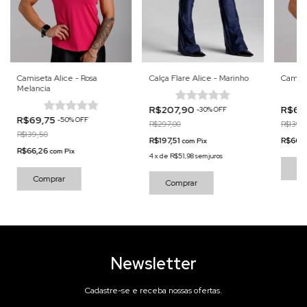
Camiseta Alice - Rosa
Calça Flare Alice - Marinho
Camise
Melancia
R$207,90
R$69
-
30
%
OFF
R$69,75
-
50
%
OFF
R$297,00
R$139,
R$139,50
R$197,51
R$66,
com
Pix
R$66,26
com
Pix
4
x
de
R$51,98
sem juros
Co
Comprar
Comprar
Newsletter
Cadastre-se e receba nossas ofertas.