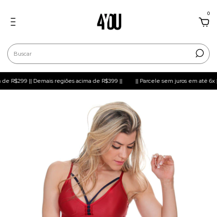
0
R$299 || Demais regiões acima de R$399 ||
|| Parcele sem juros em até 6x ||