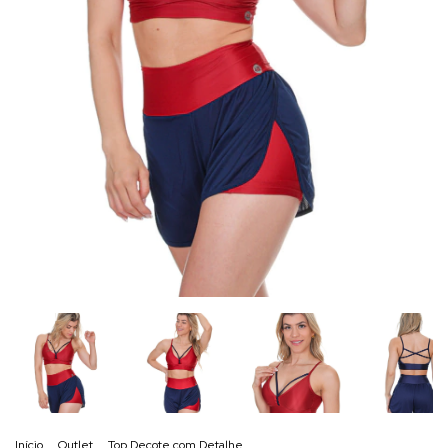
Início
.
Outlet
.
Top Decote com Detalhe