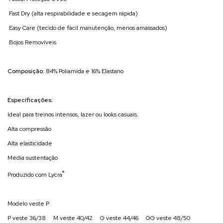
Fast Dry (alta respirabilidade e secagem rápida)
Easy Care (tecido de fácil manutenção, menos amassados)
Bojos Removíveis
Composição:
84% Poliamida e 16% Elastano
Especificações:
Ideal para treinos intensos, lazer ou looks casuais.
Alta compressão
Alta elasticidade
Média sustentação
®
Produzido com Lycra
Modelo veste P
P veste 36/38 M veste 40/42 G veste 44/46 GG veste 48/50